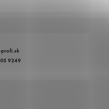
Elektrický vertikutátor Hahn
-profi.sk
305 9249