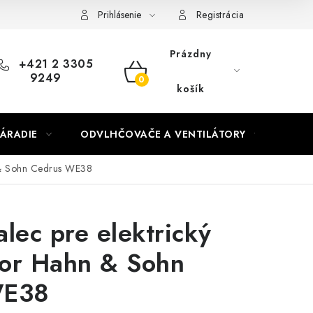
Prihlásenie
Registrácia
Prázdny
+421 2 3305
9249
NÁKUPNÝ
košík
KOŠÍK
ÁRADIE
ODVLHČOVAČE A VENTILÁTORY
OHR
n & Sohn Cedrus WE38
lec pre elektrický
tor Hahn & Sohn
WE38