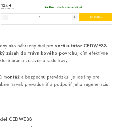
čený ako náhradný diel pre
vertikutátor CEDWE38
.
ký zásah do trávnikového povrchu
, čím efektívne
 ktoré bránia zdravému rastu trávy.
ú montáž
a bezpečnú prevádzku. Je ideálny pre
ebné trávnik prevzdušniť a podporiť jeho regeneráciu.
model CEDWE38