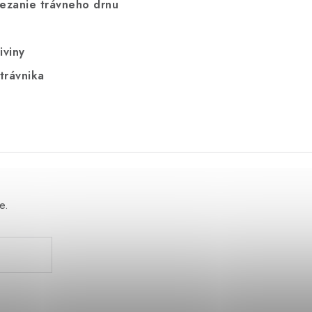
ezanie trávneho drnu
iviny
trávnika
e.