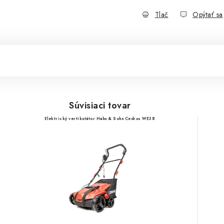
Tlač
Opýtať sa
Súvisiaci tovar