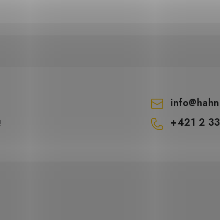
info
@
hahn
+421 2 3
!