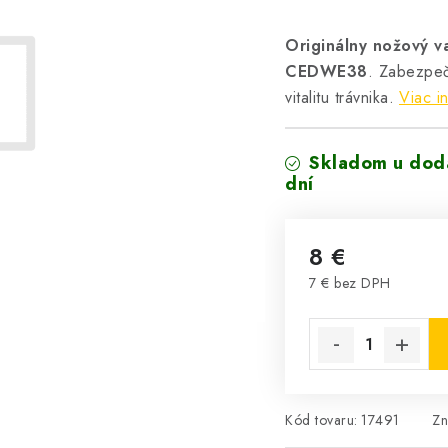
Originálny nožový v
CEDWE38
. Zabezpeču
vitalitu trávnika.
Viac i
Skladom u dodá
dní
8 €
7 € bez DPH
Jednotková cena:
Kód tovaru:
17491
Zn