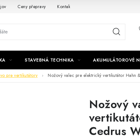
jov
Ceny přepravy
Kontakty
KA
STAVEBNÁ TECHNIKA
AKUMULÁTOROVÉ N
tvo pre vertikutátory
Nožový valec pre elektrický vertikutátor Hah
Nožový va
vertikutá
Cedrus 