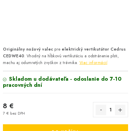
VYHRIEVANIE
OUTLET
ELEKTRICKÉ KRBY
VRÁTENIE TOVARU A REKLAMÁCIE
Originálny nožový valec
pre
elektrický vertikutátor Cedrus
CEDWE40
. Vhodný na hĺbkovú vertikutáciu a odstránenie plsti,
BLOG
machu aj odumretých zvyškov z trávnika.
Viac informácií
REFERENCIE
Skladom u dodávateľa - odoslanie do 7-10
pracovných dní
KONTAKTY
8 €
Obchodné podmienky
Zásady ochrany osobných údajov
7 € bez DPH
Ceny přepravy
Kontakty
Jednotková cena: