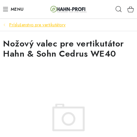
Prejsť
Hľad
na
obsah
Príslušenstvo pre vertikutátory
ELEKTROCENTRÁLY
Nožový valec pre vertikutátor
ZAHRADNÍ TECHNIKA
Hahn & Sohn Cedrus WE40
STAVEBNÁ TECHNIKA
AKUMULÁTOROVÉ NÁRADIE
ODVLHČOVAČE A VENTILÁTORY
OHRIEVAČE
KLIMATIZÁCIA