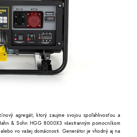
 Multitech 4T 10W-30 2x1l
vý agregát, ktorý zaujme svojou spoľahlivosťou a
 Hahn & Sohn HGG 8000X3 všestranným pomocníkom
 alebo vo vašej domácnosti. Generátor je vhodný aj na