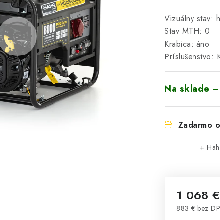
Vizuálny stav: 
Stav MTH: 0
Krabica: áno
Príslušenstvo:
Na sklade –
Zadarmo o
+ Hah
1 068 €
883 € bez D
Jednotková 