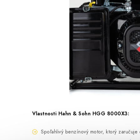
Hahn&Sohn Prepravná súprava
Vlastnosti Hahn & Sohn HGG 8000X3:
Spoľahlivý benzínový motor, ktorý zaručuj