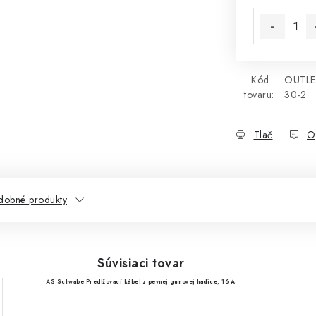
Kód
OUTLE
tovaru:
30-2
Tlač
O
dobné produkty
Súvisiaci tovar