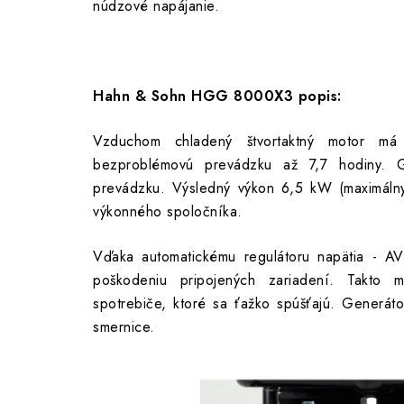
núdzové napájanie.
Hahn & Sohn HGG 8000X3 popis:
Vzduchom chladený štvortaktný motor má 
bezproblémovú prevádzku až 7,7 hodiny. G
prevádzku. Výsledný výkon 6,5 kW (maximálny
výkonného spoločníka.
Vďaka automatickému regulátoru napätia - AV
poškodeniu pripojených zariadení. Takto m
spotrebiče, ktoré sa ťažko spúšťajú. Generát
16 €
smernice.
Mo
13 € bez DPH