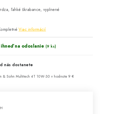
hrdza, ľahké škrabance, vyplnené
 Kompletné
Viac informácií
 ihneď na odoslanie
(9 ks)
d nás dostanete
n & Sohn Multitech 4T 10W-30
v hodnote 9 €
PH
cena: