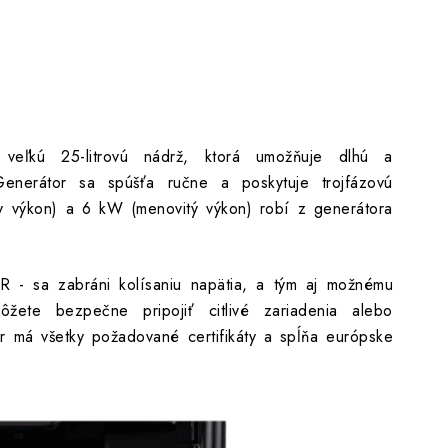
veľkú 25-litrovú nádrž, ktorá umožňuje dlhú a
enerátor sa spúšťa ručne a poskytuje trojfázovú
 výkon) a 6 kW (menovitý výkon) robí z generátora
R - sa zabráni kolísaniu napätia, a tým aj možnému
ôžete bezpečne pripojiť citlivé zariadenia alebo
or má všetky požadované certifikáty a spĺňa európske
mentálne nedostupné – na vyžiadanie
DO KOŠÍKA