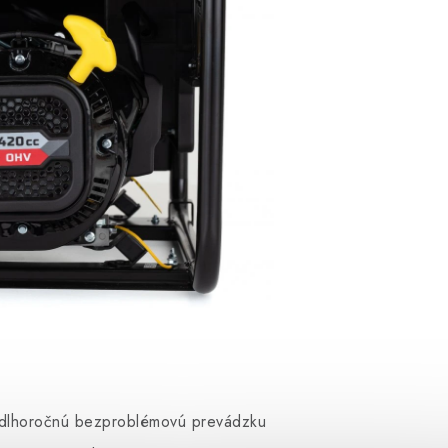
 pre HGG8000X, HGG8000X3 a HGG 11000E-E3
e dlhoročnú bezproblémovú prevádzku