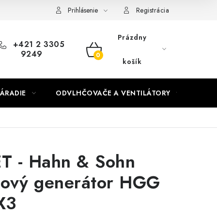
Prihlásenie
Registrácia
Prázdny
+421 2 3305
9249
NÁKUPNÝ
košík
KOŠÍK
ÁRADIE
ODVLHČOVAČE A VENTILÁTORY
OHR
T - Hahn & Sohn
nový generátor HGG
X3