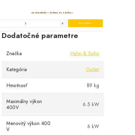
Dodatočné parametre
Značka
Hahn & Sohn
Kategória
Outlet
Hmotnosť
89 kg
Maximálny výkon
6.5 kW
400V
Menovitý výkon 400
6 kW
V