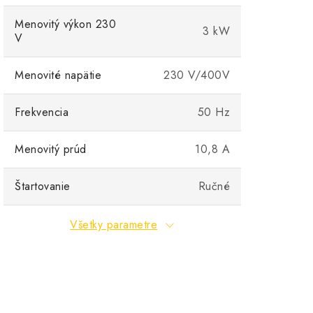
Menovitý výkon 230
3 kW
V
Menovité napätie
230 V/400V
Frekvencia
50 Hz
Menovitý prúd
10,8 A
Štartovanie
Ručné
Všetky parametre
AS Schwabe Predlžovací kábel z pev