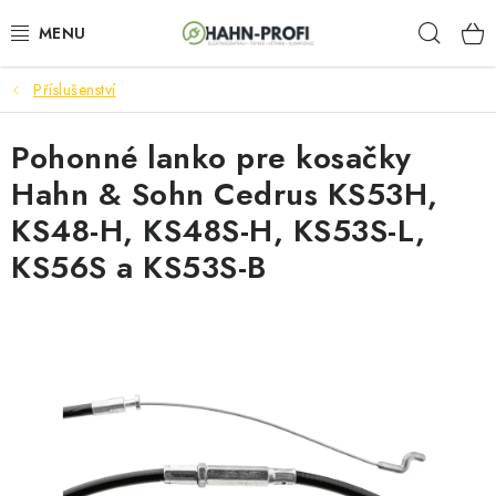
Prejsť
Hľad
na
obsah
Příslušenství
ELEKTROCENTRÁLY
Pohonné lanko pre kosačky
ZAHRADNÍ TECHNIKA
Hahn & Sohn Cedrus KS53H,
STAVEBNÁ TECHNIKA
KS48-H, KS48S-H, KS53S-L,
KS56S a KS53S-B
AKUMULÁTOROVÉ NÁRADIE
ODVLHČOVAČE A VENTILÁTORY
OHRIEVAČE
KLIMATIZÁCIA