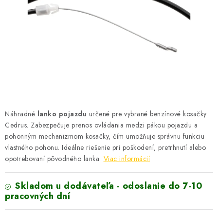
VYHRIEVANIE
OUTLET
ELEKTRICKÉ KRBY
VRÁTENIE TOVARU A REKLAMÁCIE
BLOG
Náhradné
lanko pojazdu
určené pre vybrané benzínové kosačky
Cedrus. Zabezpečuje prenos ovládania medzi pákou pojazdu a
REFERENCIE
pohonným mechanizmom kosačky, čím umožňuje správnu funkciu
vlastného pohonu. Ideálne riešenie pri poškodení, pretrhnutí alebo
KONTAKTY
opotrebovaní pôvodného lanka.
Viac informácií
Obchodné podmienky
Zásady ochrany osobných údajov
Skladom u dodávateľa - odoslanie do 7-10
pracovných dní
Ceny přepravy
Kontakty