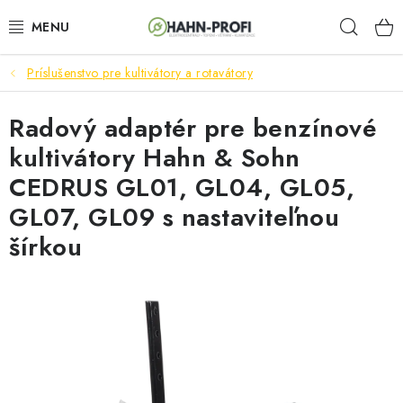
Prejsť
Hľad
na
obsah
Príslušenstvo pre kultivátory a rotavátory
ELEKTROCENTRÁLY
Radový adaptér pre benzínové
ZAHRADNÍ TECHNIKA
kultivátory Hahn & Sohn
STAVEBNÁ TECHNIKA
CEDRUS GL01, GL04, GL05,
GL07, GL09 s nastaviteľnou
AKUMULÁTOROVÉ NÁRADIE
šírkou
ODVLHČOVAČE A VENTILÁTORY
OHRIEVAČE
KLIMATIZÁCIA