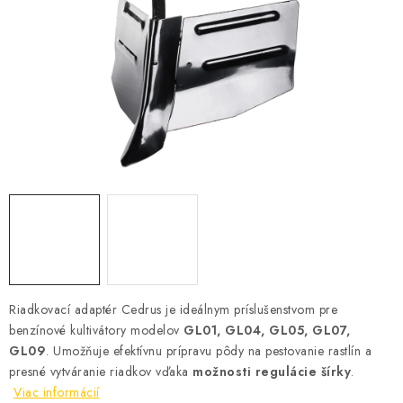
VYHRIEVANIE
OUTLET
ELEKTRICKÉ KRBY
VRÁTENIE TOVARU A REKLAMÁCIE
BLOG
REFERENCIE
KONTAKTY
Riadkovací adaptér Cedrus je ideálnym príslušenstvom pre
benzínové kultivátory modelov
GL01, GL04, GL05, GL07,
Obchodné podmienky
Zásady ochrany osobných údajov
GL09
. Umožňuje efektívnu prípravu pôdy na pestovanie rastlín a
Ceny přepravy
Kontakty
presné vytváranie riadkov vďaka
možnosti regulácie šírky
.
Viac informácií