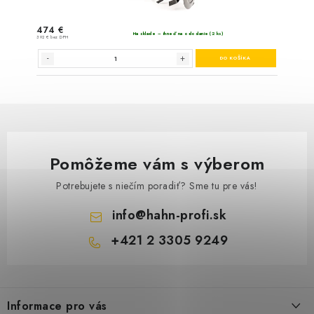
Pomôžeme vám s výberom
Potrebujete s niečím poradiť? Sme tu pre vás!
info
@
hahn-profi.sk
+421 2 3305 9249
Z
á
Informace pro vás
p