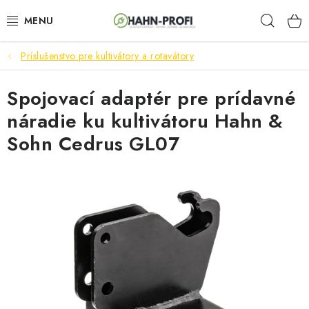
Prejsť
Hľad
na
obsah
Príslušenstvo pre kultivátory a rotavátory
ELEKTROCENTRÁLY
Spojovací adaptér pre prídavné
ZAHRADNÍ TECHNIKA
náradie ku kultivátoru Hahn &
STAVEBNÁ TECHNIKA
Sohn Cedrus GL07
AKUMULÁTOROVÉ NÁRADIE
ODVLHČOVAČE A VENTILÁTORY
OHRIEVAČE
KLIMATIZÁCIA