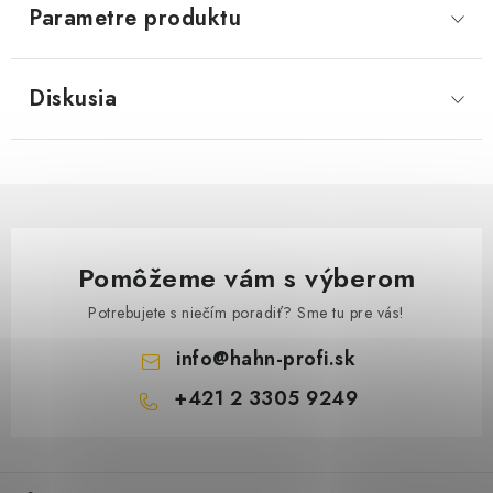
Parametre produktu
Diskusia
Pomôžeme vám s výberom
Potrebujete s niečím poradiť? Sme tu pre vás!
info
@
hahn-profi.sk
+421 2 3305 9249
Z
á