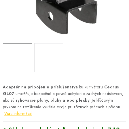
VYHRIEVANIE
OUTLET
ELEKTRICKÉ KRBY
VRÁTENIE TOVARU A REKLAMÁCIE
BLOG
REFERENCIE
Adaptér na pripojenie príslušenstva
ku kultivátoru
Cedrus
KONTAKTY
GL07
umožňuje bezpečné a pevné uchytenie zadných nadstavcov,
ako sú
ryhovacie pluhy, pluhy alebo plečky
. Je kľúčovým
Obchodné podmienky
Zásady ochrany osobných údajov
prvkom na rozšírenie využitia stroja pri rôznych prácach s pôdou.
Viac informácií
Ceny přepravy
Kontakty