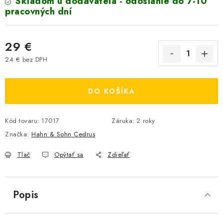
Skladom u dodávateľa - odoslanie do 7-10
pracovných dní
29 €
24 € bez DPH
Jednotková cena:
DO KOŠÍKA
Kód tovaru:
17017
Záruka
:
2 roky
Značka:
Hahn & Sohn Cedrus
Tlač
Opýtať sa
Zdieľať
Popis