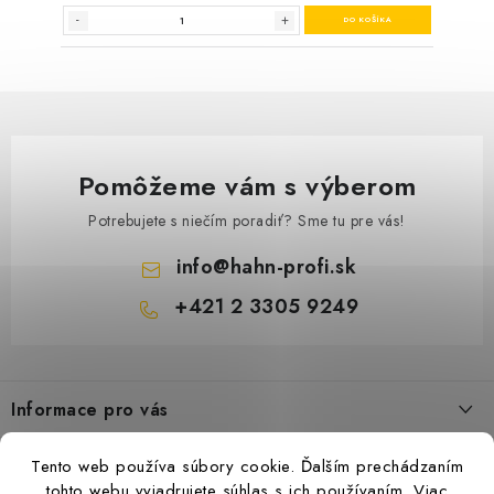
Pomôžeme vám s výberom
Potrebujete s niečím poradiť? Sme tu pre vás!
info
@
hahn-profi.sk
+421 2 3305 9249
Z
á
Informace pro vás
p
ä
Obchodné podmienky
Tento web používa súbory cookie. Ďalším prechádzaním
t
Zásady ochrany osobných údajov
tohto webu vyjadrujete súhlas s ich používaním.
Viac