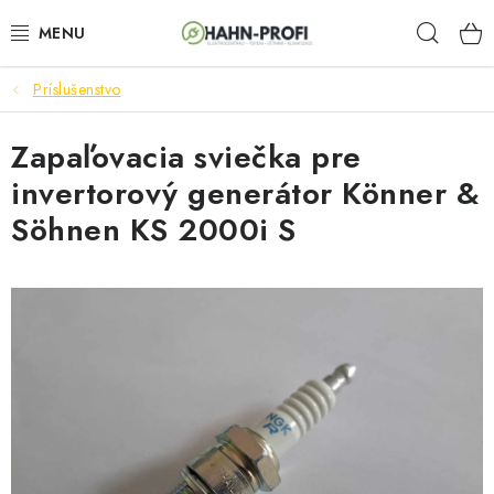
Prejsť
Hľad
na
obsah
Príslušenstvo
ELEKTROCENTRÁLY
Zapaľovacia sviečka pre
ZAHRADNÍ TECHNIKA
invertorový generátor Könner &
STAVEBNÁ TECHNIKA
Söhnen KS 2000i S
AKUMULÁTOROVÉ NÁRADIE
ODVLHČOVAČE A VENTILÁTORY
OHRIEVAČE
KLIMATIZÁCIA