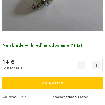
VYHRIEVANIE
OUTLET
ELEKTRICKÉ KRBY
VRÁTENIE TOVARU A REKLAMÁCIE
Na sklade – ihneď na odoslanie
(19 ks)
BLOG
14 €
REFERENCIE
12 € bez DPH
Jednotková cena:
KONTAKTY
DO KOŠÍKA
Obchodné podmienky
Zásady ochrany osobných údajov
Ceny přepravy
Kontakty
Kód tovaru:
12141
Značka:
Könner & Söhnen