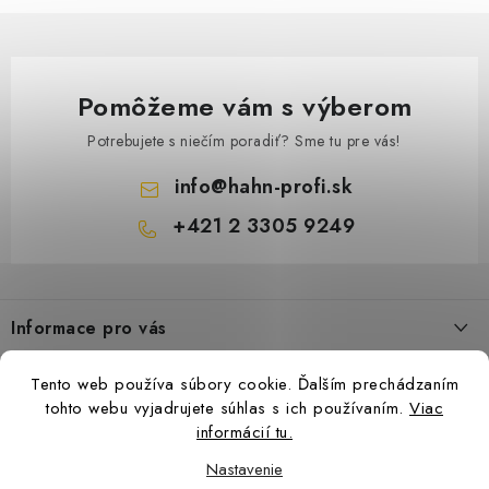
Pomôžeme vám s výberom
Potrebujete s niečím poradiť? Sme tu pre vás!
info
@
hahn-profi.sk
+421 2 3305 9249
Z
á
Informace pro vás
p
ä
Obchodné podmienky
Tento web používa súbory cookie. Ďalším prechádzaním
t
Zásady ochrany osobných údajov
tohto webu vyjadrujete súhlas s ich používaním.
Viac
i
informácií tu.
Ceny přepravy
e
Nastavenie
Kontakty