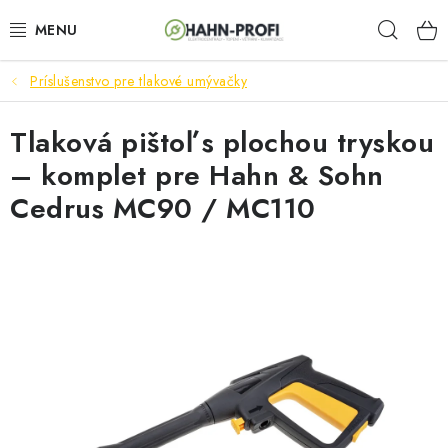
Prejsť
Hľad
na
obsah
Príslušenstvo pre tlakové umývačky
ELEKTROCENTRÁLY
Tlaková pištoľ s plochou tryskou
ZAHRADNÍ TECHNIKA
– komplet pre Hahn & Sohn
STAVEBNÁ TECHNIKA
Cedrus MC90 / MC110
AKUMULÁTOROVÉ NÁRADIE
ODVLHČOVAČE A VENTILÁTORY
OHRIEVAČE
KLIMATIZÁCIA