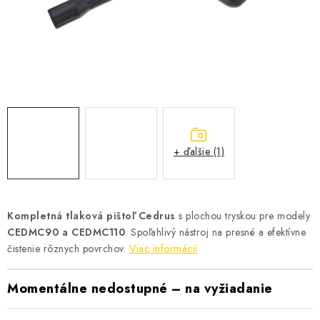
VYHRIEVANIE
OUTLET
ELEKTRICKÉ KRBY
VRÁTENIE TOVARU A REKLAMÁCIE
BLOG
+ ďalšie (1)
REFERENCIE
Kompletná tlaková pištoľ Cedrus
s plochou tryskou pre modely
KONTAKTY
CEDMC90 a CEDMC110
. Spoľahlivý nástroj na presné a efektívne
čistenie rôznych povrchov.
Viac informácií
Obchodné podmienky
Zásady ochrany osobných údajov
Momentálne nedostupné – na vyžiadanie
Ceny přepravy
Kontakty