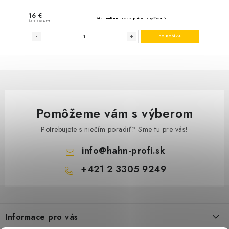
Pomôžeme vám s výberom
Potrebujete s niečím poradiť? Sme tu pre vás!
info
@
hahn-profi.sk
+421 2 3305 9249
Z
á
Informace pro vás
p