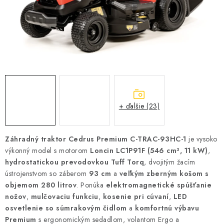
VYHRIEVANIE
OUTLET
ELEKTRICKÉ KRBY
VRÁTENIE TOVARU A REKLAMÁCIE
BLOG
+ ďalšie (23)
REFERENCIE
Záhradný traktor Cedrus Premium C-TRAC-93HC-1
je vysoko
výkonný model s motorom
Loncin LC1P91F (546 cm³, 11 kW)
,
KONTAKTY
hydrostatickou prevodovkou Tuff Torq
, dvojitým žacím
ústrojenstvom so záberom
93 cm
a
veľkým zberným košom s
objemom 280 litrov
Obchodné podmienky
. Ponúka
Zásady ochrany osobných údajov
elektromagnetické spúšťanie
nožov
,
mulčovaciu funkciu
,
kosenie pri cúvaní
,
LED
Ceny přepravy
Kontakty
osvetlenie so súmrakovým čidlom
a
komfortnú výbavu
Premium
s ergonomickým sedadlom, volantom Ergo a