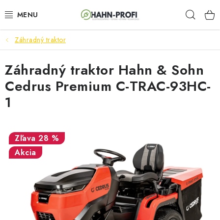
Prejsť
Hľad
na
obsah
Záhradný traktor
ELEKTROCENTRÁLY
Záhradný traktor Hahn & Sohn
ZAHRADNÍ TECHNIKA
Cedrus Premium C-TRAC-93HC-
STAVEBNÁ TECHNIKA
1
AKUMULÁTOROVÉ NÁRADIE
28 %
ODVLHČOVAČE A VENTILÁTORY
Akcia
OHRIEVAČE
KLIMATIZÁCIA