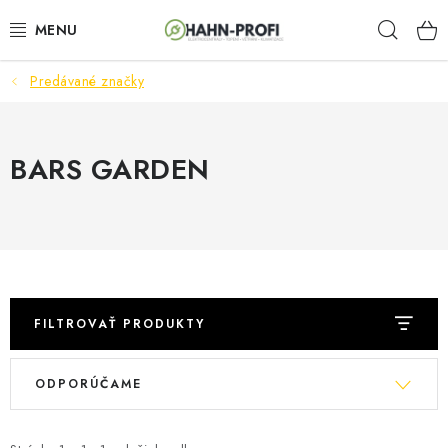
Prejsť
Hľad
na
obsah
Predávané značky
ELEKTROCENTRÁLY
ZAHRADNÍ TECHNIKA
BARS GARDEN
STAVEBNÁ TECHNIKA
AKUMULÁTOROVÉ NÁRADIE
ODVLHČOVAČE A VENTILÁTORY
FILTROVAŤ PRODUKTY
OHRIEVAČE
V
R
ODPORÚČAME
ý
a
KLIMATIZÁCIA
p
d