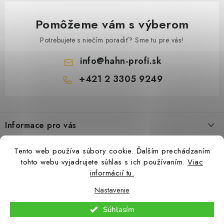
d
a
Pomôžeme vám s výberom
c
i
Potrebujete s niečím poradiť? Sme tu pre vás!
e
info
@
hahn-profi.sk
p
+421 2 3305 9249
r
v
Z
k
á
y
Informace pro vás
p
v
ä
ý
Obchodné podmienky
Tento web používa súbory cookie. Ďalším prechádzaním
t
p
Zásady ochrany osobných údajov
tohto webu vyjadrujete súhlas s ich používaním.
Viac
i
i
informácií tu.
Ceny přepravy
s
e
Nastavenie
Kontakty
u
Copyright 2026
Hahn-Profi.sk
. Všetky práva vyhradené.
Upraviť nastavenie
Súhlasím
cookies