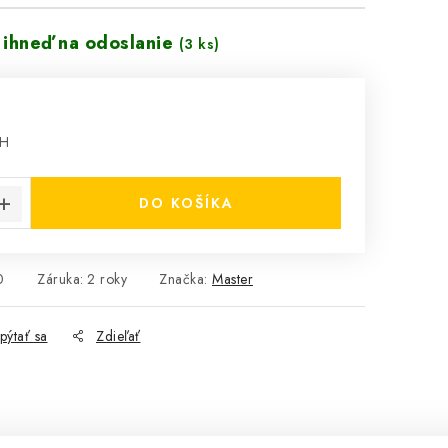
 ihneď na odoslanie
(3 ks)
PH
cena:
DO KOŠÍKA
0
Záruka
:
2 roky
Značka:
Master
pýtať sa
Zdieľať