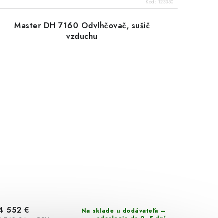
Kód:
123350
Master DH 7160 Odvlhčovač, sušič
vzduchu
4 552 €
Na sklade u dodávateľa –