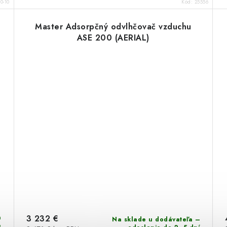
0-10
Kód:
25556
Master Adsorpčný odvlhčovač vzduchu
ASE 200 (AERIAL)
a
3 232 €
Na sklade u dodávateľa –
e