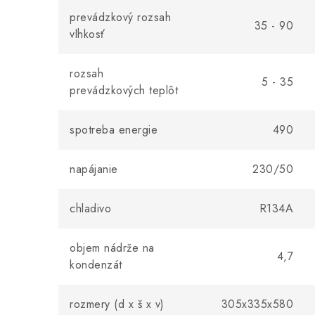
prevádzkový rozsah
35 - 90
vlhkosť
rozsah
5 - 35
prevádzkových teplôt
spotreba energie
490
napájanie
230/50
chladivo
R134A
objem nádrže na
4,7
kondenzát
rozmery (d x š x v)
305x335x580