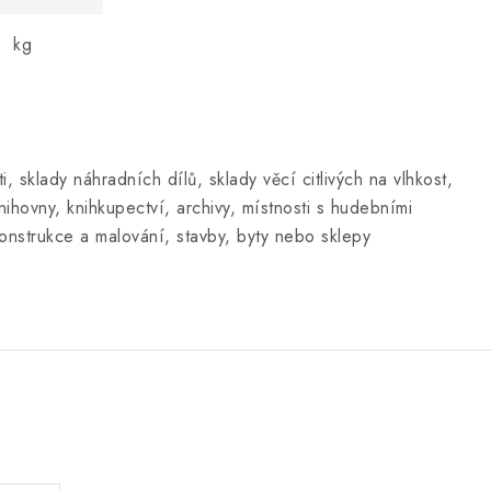
kg
, sklady náhradních dílů, sklady věcí citlivých na vlhkost,
ihovny, knihkupectví, archivy, místnosti s hudebními
ekonstrukce a malování, stavby, byty nebo sklepy