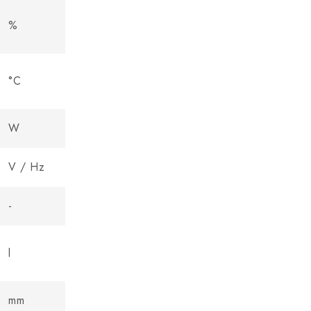
%
°C
W
V / Hz
-
l
mm