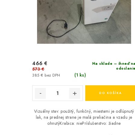
466 €
Na sklade – ihneď n
odoslani
573 €
(1 ks)
385 € bez DPH
DO KOŠÍKA
Vizuálny stav: použitý, funkčný, miestami je odlúpnutý
lak, na prednej strane je malá preliačina a vzadu je
ohnutýKrabica: niePríslušenstvo: žiadne