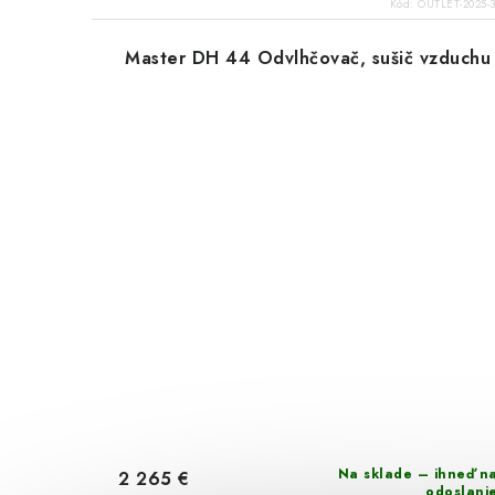
Kód:
OUTLET-2025-3
Master DH 44 Odvlhčovač, sušič vzduchu
Na sklade – ihneď n
2 265 €
odoslani