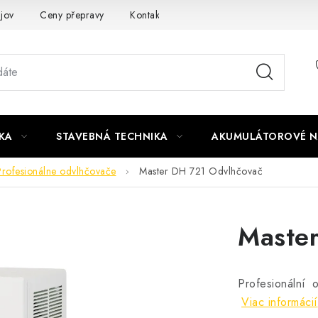
jov
Ceny přepravy
Kontakty
KA
STAVEBNÁ TECHNIKA
AKUMULÁTOROVÉ N
Profesionálne odvlhčovače
Master DH 721 Odvlhčovač
Maste
Profesionální
Viac informácií