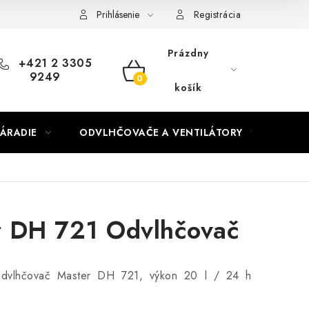
Prihlásenie
Registrácia
Prázdny
+421 2 3305
9249
NÁKUPNÝ
košík
KOŠÍK
ÁRADIE
ODVLHČOVAČE A VENTILÁTORY
OHR
r DH 721 Odvlhčovač
 odvlhčovač Master DH 721, výkon 20 l / 24 h