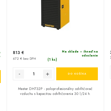
Na sklade – ihneď na
813 €
a
odoslanie
e
672 € bez DPH
(1 ks)
DO KOŠÍKA
Master DH732P - poloprofesionálny odvlhčovač
vzduchu s kapacitou odvlhčovania 30 l/24 h.