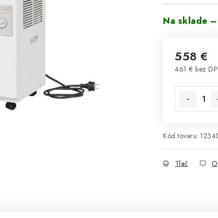
Na sklade –
558 €
461 € bez D
Jednotková 
Kód tovaru:
1234
Tlač
O