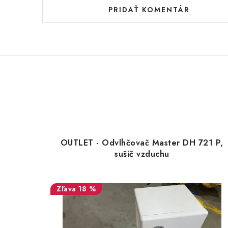
PRIDAŤ KOMENTÁR
OUTLET - Odvlhčovač Master DH 721 P,
sušič vzduchu
18 %