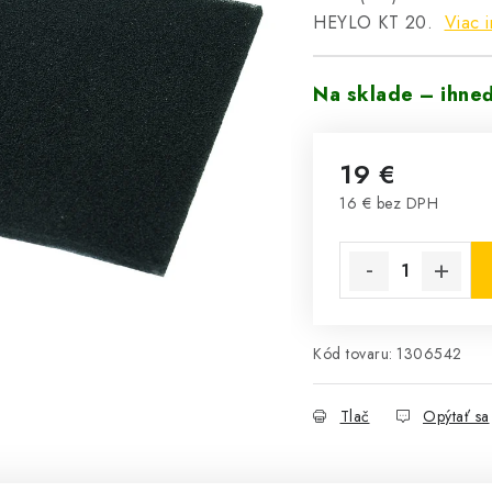
HEYLO KT 20.
Viac i
Na sklade – ihne
19 €
16 € bez DPH
Jednotková cena:
Kód tovaru:
1306542
Tlač
Opýtať sa