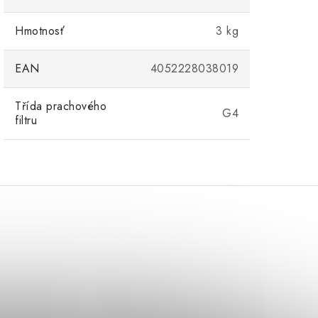
Hmotnosť
3 kg
EAN
4052228038019
Třída prachového
G4
filtru
Hygrostat (pro KT 20, 