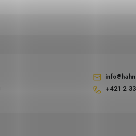
info
@
hahn
+421 2 3
!
 objednávku – dodanie do 3 týždňov
DO KOŠÍKA