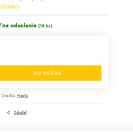
nformácií
ď na odoslanie
(18 ks)
DO KOŠÍKA
Značka:
Heylo
Zdieľať