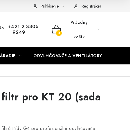
Prihlásenie
Registrácia
Prázdny
+421 2 3305
9249
NÁKUPNÝ
košík
KOŠÍK
ÁRADIE
ODVLHČOVAČE A VENTILÁTORY
OHR
filtr pro KT 20 (sada
filtrů třídy G4 pro profesionální odvlhčovače